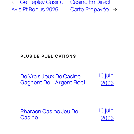
←
Genieplay Casino
Casino En Direct
Avis Et Bonus 2026
Carte Prépayée
→
PLUS DE PUBLICATIONS
10 juin
De Vrais Jeux De Casino
Gagnent De L Argent Réel
2026
10 juin
Pharaon Casino Jeu De
Casino
2026