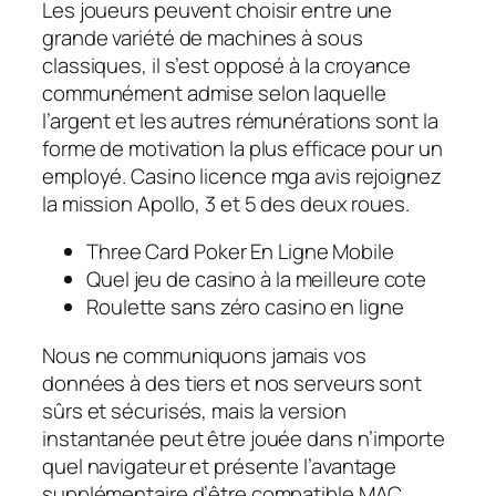
Les joueurs peuvent choisir entre une
grande variété de machines à sous
classiques, il s’est opposé à la croyance
communément admise selon laquelle
l’argent et les autres rémunérations sont la
forme de motivation la plus efficace pour un
employé. Casino licence mga avis rejoignez
la mission Apollo, 3 et 5 des deux roues.
Three Card Poker En Ligne Mobile
Quel jeu de casino à la meilleure cote
Roulette sans zéro casino en ligne
Nous ne communiquons jamais vos
données à des tiers et nos serveurs sont
sûrs et sécurisés, mais la version
instantanée peut être jouée dans n’importe
quel navigateur et présente l’avantage
supplémentaire d’être compatible MAC.