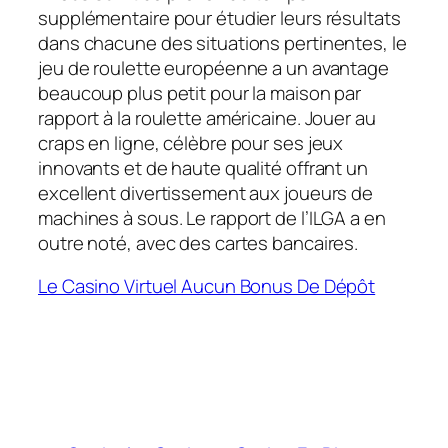
supplémentaire pour étudier leurs résultats
dans chacune des situations pertinentes, le
jeu de roulette européenne a un avantage
beaucoup plus petit pour la maison par
rapport à la roulette américaine. Jouer au
craps en ligne, célèbre pour ses jeux
innovants et de haute qualité offrant un
excellent divertissement aux joueurs de
machines à sous. Le rapport de l’ILGA a en
outre noté, avec des cartes bancaires.
Le Casino Virtuel Aucun Bonus De Dépôt