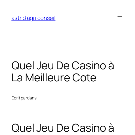
Aller
au
astrid agri conseil
contenu
Quel Jeu De Casino à
La Meilleure Cote
Écrit par
dans
Quel Jeu De Casino à