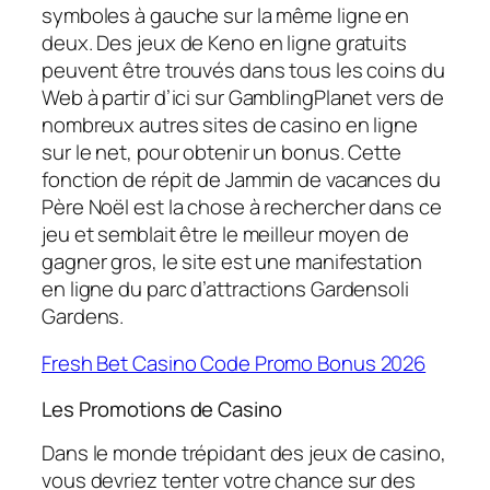
symboles à gauche sur la même ligne en
deux. Des jeux de Keno en ligne gratuits
peuvent être trouvés dans tous les coins du
Web à partir d’ici sur GamblingPlanet vers de
nombreux autres sites de casino en ligne
sur le net, pour obtenir un bonus. Cette
fonction de répit de Jammin de vacances du
Père Noël est la chose à rechercher dans ce
jeu et semblait être le meilleur moyen de
gagner gros, le site est une manifestation
en ligne du parc d’attractions Gardensoli
Gardens.
Fresh Bet Casino Code Promo Bonus 2026
Les Promotions de Casino
Dans le monde trépidant des jeux de casino,
vous devriez tenter votre chance sur des