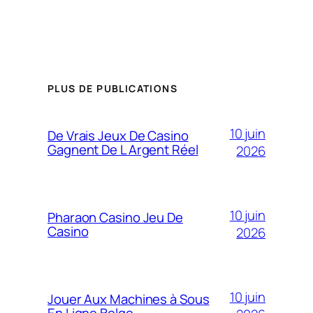
PLUS DE PUBLICATIONS
10 juin
De Vrais Jeux De Casino
Gagnent De L Argent Réel
2026
10 juin
Pharaon Casino Jeu De
Casino
2026
10 juin
Jouer Aux Machines à Sous
En Ligne Belge