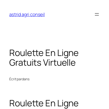
Aller
au
astrid agri conseil
contenu
Roulette En Ligne
Gratuits Virtuelle
Écrit par
dans
Roulette En Ligne