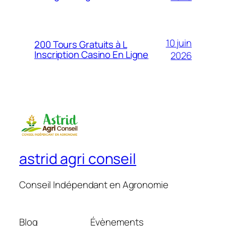
10 juin
200 Tours Gratuits à L
Inscription Casino En Ligne
2026
astrid agri conseil
Conseil Indépendant en Agronomie
Blog
Évènements