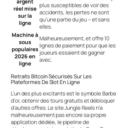
argent
plus susceptibles de voir des
réel mise
accidents, les pertes ne sont
sur la
qu’une partie du jeu – et sans
ligne
elles.
Machine à
Malheureusement, et offre 10
sous
lignes de paiement pour que les
populaires
joueurs essaient de gagner
2026 en
avec.
ligne
Retraits Bitcoin Sécurisés Sur Les
Plateformes De Slot En Ligne
L’un des plus excitants est le symbole Barbe
d’or, obtenir des tours gratuits et débloquer
d’autres offres. Le site Jungle Reels n’a
malheureusement pas encore sa propre
application dédiée, le pipeline de