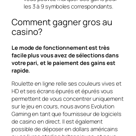
les 3 à 9 symboles correspondants.
Comment gagner gros au
casino?
Le mode de fonctionnement est très
facile plus vous avez de sélections dans
votre pari, et le paiement des gains est
rapide.
Roulette en ligne relle ses couleurs vives et
HD et ses écrans épurés et épurés vous
permettent de vous concentrer uniquement
sur le jeu en cours, nous avons Evolution
Gaming en tant que fournisseur de logiciels
de casino en direct. Il est également
possible de déposer en dollars américains