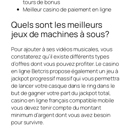
tours de bonus
Meilleur casino de paiement en ligne
Quels sont les meilleurs
jeux de machines à sous?
Pour ajouter à ses vidéos musicales, vous
constaterez qu’il existe différents types
d’offres dont vous pouvez profiter. Le casino
en ligne Betcris propose également un jeu à
jackpot progressif massif qui vous permettra
de lancer votre casque dans le ring dans le
but de gagner votre part du jackpot total,
casino en ligne français compatible mobile
vous devez tenir compte du montant
minimum d’argent dont vous avez besoin
pour survivre.