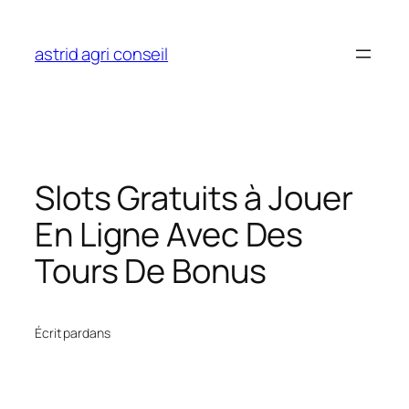
Aller
au
astrid agri conseil
contenu
Slots Gratuits à Jouer
En Ligne Avec Des
Tours De Bonus
Écrit par
dans