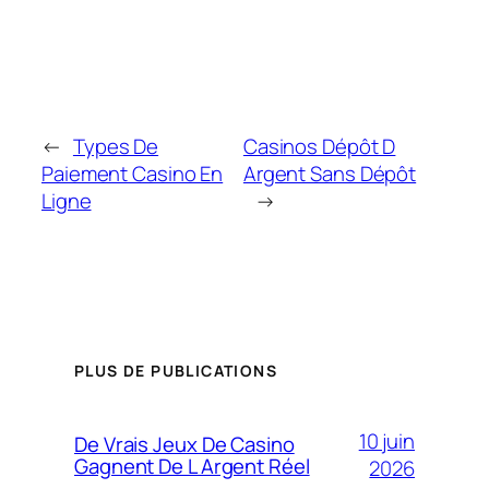
←
Types De
Casinos Dépôt D
Paiement Casino En
Argent Sans Dépôt
Ligne
→
PLUS DE PUBLICATIONS
10 juin
De Vrais Jeux De Casino
Gagnent De L Argent Réel
2026