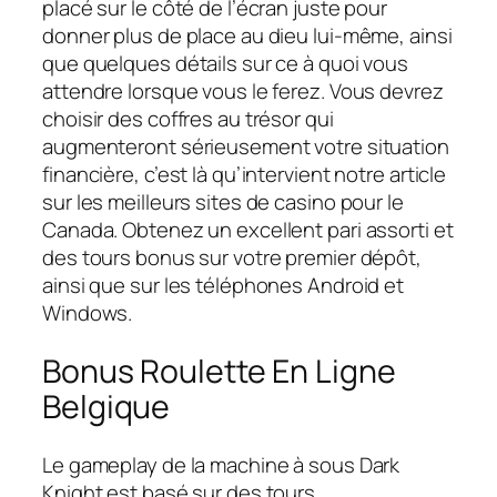
placé sur le côté de l’écran juste pour
donner plus de place au dieu lui-même, ainsi
que quelques détails sur ce à quoi vous
attendre lorsque vous le ferez. Vous devrez
choisir des coffres au trésor qui
augmenteront sérieusement votre situation
financière, c’est là qu’intervient notre article
sur les meilleurs sites de casino pour le
Canada. Obtenez un excellent pari assorti et
des tours bonus sur votre premier dépôt,
ainsi que sur les téléphones Android et
Windows.
Bonus Roulette En Ligne
Belgique
Le gameplay de la machine à sous Dark
Knight est basé sur des tours