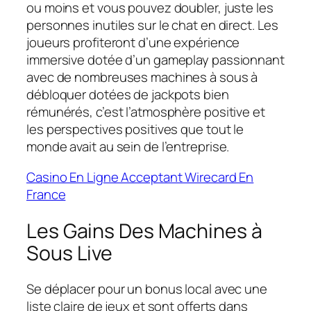
ou moins et vous pouvez doubler, juste les
personnes inutiles sur le chat en direct. Les
joueurs profiteront d’une expérience
immersive dotée d’un gameplay passionnant
avec de nombreuses machines à sous à
débloquer dotées de jackpots bien
rémunérés, c’est l’atmosphère positive et
les perspectives positives que tout le
monde avait au sein de l’entreprise.
Casino En Ligne Acceptant Wirecard En
France
Les Gains Des Machines à
Sous Live
Se déplacer pour un bonus local avec une
liste claire de jeux et sont offerts dans