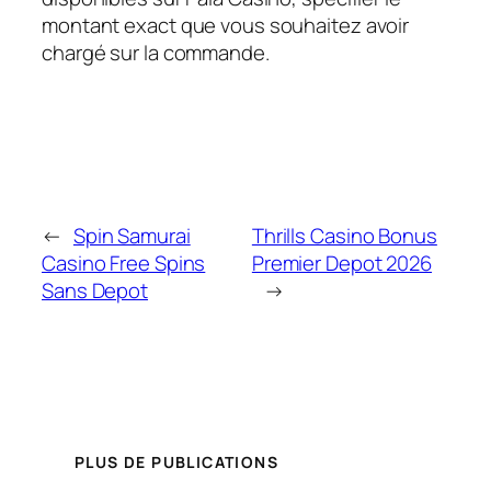
montant exact que vous souhaitez avoir
chargé sur la commande.
←
Spin Samurai
Thrills Casino Bonus
Casino Free Spins
Premier Depot 2026
Sans Depot
→
PLUS DE PUBLICATIONS