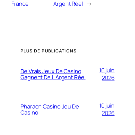
France
Argent Réel
→
PLUS DE PUBLICATIONS
10 juin
De Vrais Jeux De Casino
Gagnent De L Argent Réel
2026
10 juin
Pharaon Casino Jeu De
Casino
2026