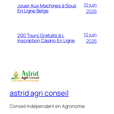
10 juin
Jouer Aux Machines à Sous
En Ligne Belge
2026
10 juin
200 Tours Gratuits à L
Inscription Casino En Ligne
2026
astrid agri conseil
Conseil Indépendant en Agronomie