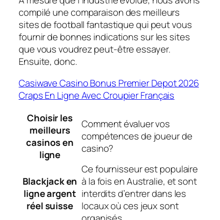
À mesure que l’industrie évolue, nous avons
compilé une comparaison des meilleurs
sites de football fantastique qui peut vous
fournir de bonnes indications sur les sites
que vous voudrez peut-être essayer.
Ensuite, donc.
Casiwave Casino Bonus Premier Depot 2026
Craps En Ligne Avec Croupier Français
Choisir les
Comment évaluer vos
meilleurs
compétences de joueur de
casinos en
casino?
ligne
Ce fournisseur est populaire
Blackjack en
à la fois en Australie, et sont
ligne argent
interdits d’entrer dans les
réel suisse
locaux où ces jeux sont
organisés.