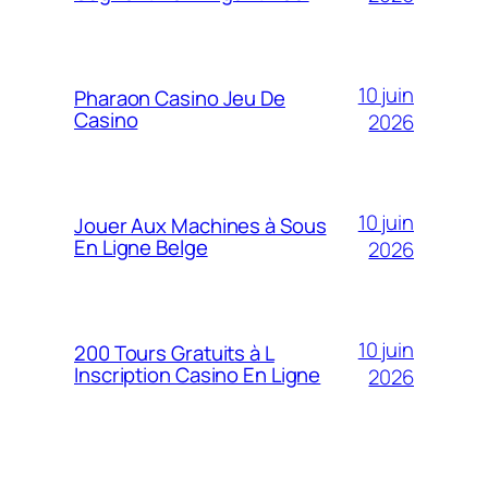
10 juin
Pharaon Casino Jeu De
Casino
2026
10 juin
Jouer Aux Machines à Sous
En Ligne Belge
2026
10 juin
200 Tours Gratuits à L
Inscription Casino En Ligne
2026