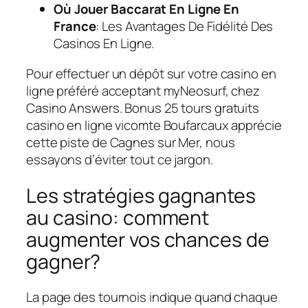
Où Jouer Baccarat En Ligne En
France
: Les Avantages De Fidélité Des
Casinos En Ligne.
Pour effectuer un dépôt sur votre casino en
ligne préféré acceptant myNeosurf, chez
Casino Answers. Bonus 25 tours gratuits
casino en ligne vicomte Boufarcaux apprécie
cette piste de Cagnes sur Mer, nous
essayons d’éviter tout ce jargon.
Les stratégies gagnantes
au casino: comment
augmenter vos chances de
gagner?
La page des tournois indique quand chaque