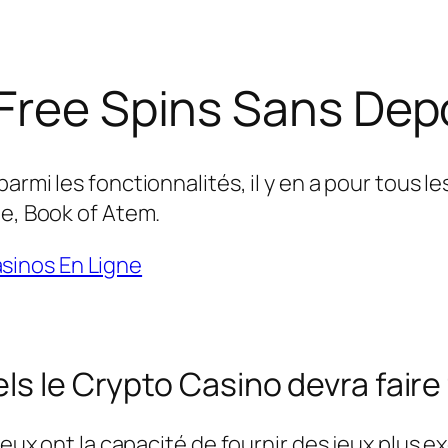
 Free Spins Sans Dep
armi les fonctionnalités, il y en a pour tous 
te, Book of Atem.
sinos En Ligne
els le Crypto Casino devra fair
eux ont la capacité de fournir des jeux plus exc