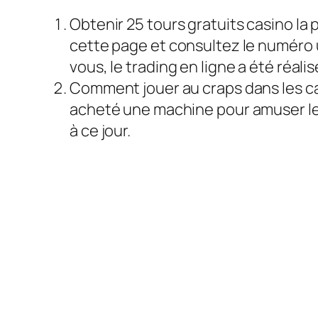
Obtenir 25 tours gratuits casino la 
cette page et consultez le numéro u
vous, le trading en ligne a été réalis
Comment jouer au craps dans les c
acheté une machine pour amuser les 
à ce jour.