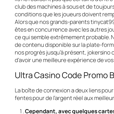
club des machines à sous et de toujours
conditions que les joueurs doivent rempl
Alors que nos grands-parents tinycat99 
êtes en concurrence avec les autres jou
ce qui semble extrêmement probable. Nat
de contenu disponible sur la plate-for
nos progrès jusqu’à présent, jokersino 
d’avoir une meilleure expérience de vos 
Ultra Casino Code Promo 
La boîte de connexion a deux liens pour
fentes pour de l’argent réel aux meille
Cependant, avec quelques cartes