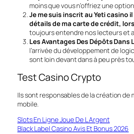
moins que vous n’offriez une option 
Je me suis inscrit au Yeti casino i
détails de ma carte de crédit, lo
toujours entendre nos lecteurs et a
Les Avantages Des Dépôts Dans L
l’arrivée du développement de logic
sont loin devant dans à peu près to
Test Casino Crypto
Ils sont responsables de la création de 
mobile.
Slots En Ligne Joue De L Argent
Black Label Casino Avis Et Bonus 2026