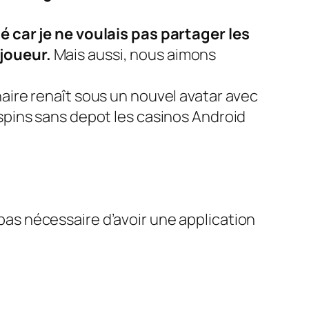
sé car je ne voulais pas partager les
 joueur.
Mais aussi, nous aimons
re renaît sous un nouvel avatar avec
 spins sans depot les casinos Android
 pas nécessaire d’avoir une application