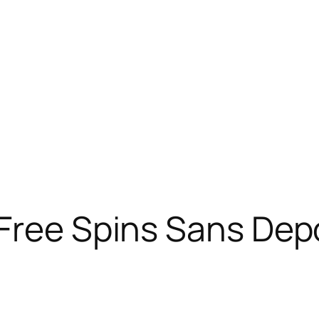
 Free Spins Sans Dep