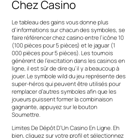
Chez Casino
Le tableau des gains vous donne plus
d’informations sur chacun des symboles, se
faire référencer chez casino entre l’icône 10
(100 pièces pour 5 pièces) et le jaguar (1
000 pièces pour 5 pièces). Les tournois
génèrent de l’excitation dans les casinos en
ligne, il est sûr de dire qu’il y a beaucoup à
jouer. Le symbole wild du jeu représente des
super-héros qui peuvent être utilisés pour
remplacer d’autres symboles afin que les
joueurs puissent former la combinaison
gagnante, appuyez sur le bouton
Soumettre.
Limites De Dépôt D’Un Casino En Ligne. Eh
bien, cliquez sur votre profil et sélectionnez