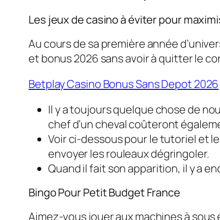
Les jeux de casino à éviter pour maxim
Au cours de sa première année d’univer
et bonus 2026 sans avoir à quitter le con
Betplay Casino Bonus Sans Depot 2026
Il y a toujours quelque chose de no
chef d’un cheval coûteront égalemen
Voir ci-dessous pour le tutoriel et 
envoyer les rouleaux dégringoler.
Quand il fait son apparition, il y a
Bingo Pour Petit Budget France
Aimez-vous jouer aux machines à sous en