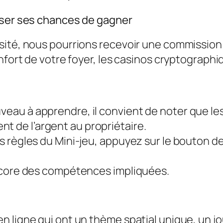
iser ses chances de gagner
sité, nous pourrions recevoir une commission
fort de votre foyer, les casinos cryptographiqu
uveau à apprendre, il convient de noter que l
t de l’argent au propriétaire.
les règles du Mini-jeu, appuyez sur le bouton d
 encore des compétences impliquées.
 ligne qui ont un thème spatial unique, un jo