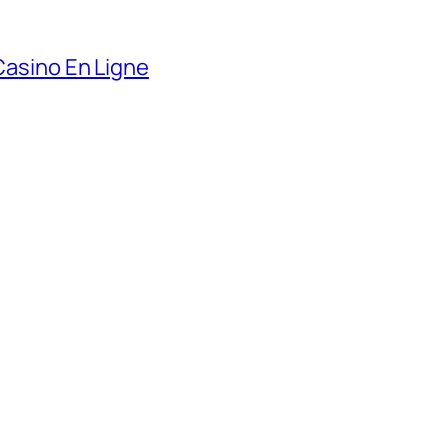
 Casino En Ligne