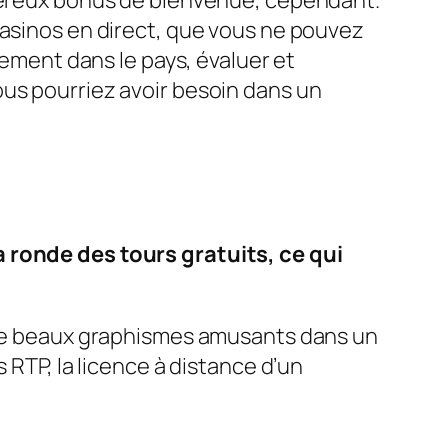
énéreux bonus de bienvenue, cependant.
casinos en direct, que vous ne pouvez
cement dans le pays, évaluer et
ous pourriez avoir besoin dans un
a ronde des tours gratuits, ce qui
r de beaux graphismes amusants dans un
 RTP, la licence à distance d’un