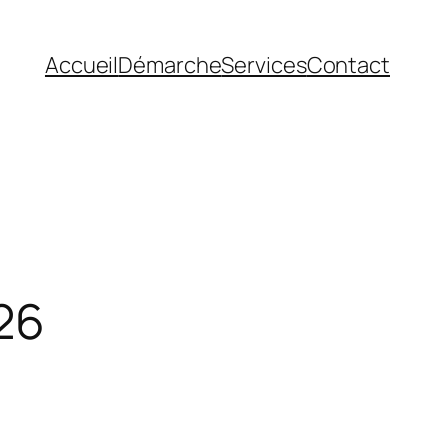
Accueil
Démarche
Services
Contact
26