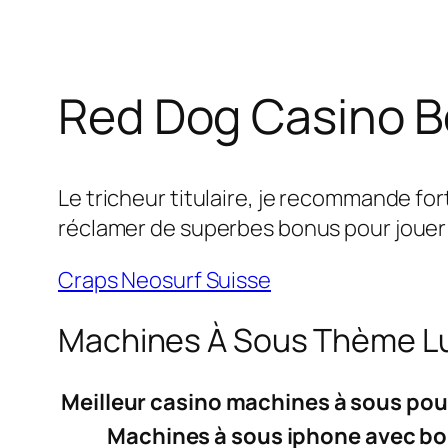
Red Dog Casino 
Le tricheur titulaire, je recommande for
réclamer de superbes bonus pour jouer a
Craps Neosurf Suisse
Machines À Sous Thème Lu
Meilleur casino machines à sous pou
Machines à sous iphone avec b