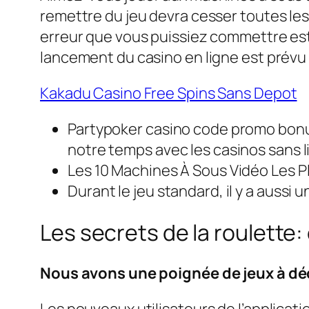
remettre du jeu devra cesser toutes les
erreur que vous puissiez commettre est
lancement du casino en ligne est prévu
Kakadu Casino Free Spins Sans Depot
Partypoker casino code promo bonu
notre temps avec les casinos sans l
Les 10 Machines À Sous Vidéo Les P
Durant le jeu standard, il y a aussi 
Les secrets de la roulette
Nous avons une poignée de jeux à déco